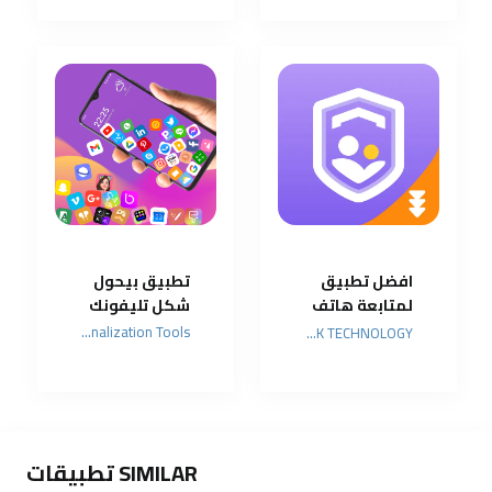
افضل تطبيق
تطبيق بيحول
لمتابعة هاتف
شكل تليفونك
اطفالك
Maxlabs Personalization Tools
HONGKONG FLASHGET NETWORK TECHNOLOGY
SIMILAR تطبيقات