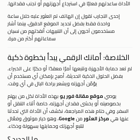
الأداة ساعدتهم فعليًا في استرجاع أجهزتهم أو تجنب فقدانها.
إحدى التجارب تقول إن الهاتف تم العثور عليه خلال ساعة
واحدة فقط بفضل تحديد الموقع الدقيق، بينما أشار
مستخدمون آخرون إلى أن التنبيهات أنقذتهم من نسيان
سماعاتهم أكثر من مرة.
الخلاصة: أمانك الرقمي يبدأ بخطوة ذكية
لم تعد حماية الأجهزة وتتبعها أمرًا معقدًا أو حكرًا على الخبراء.
بفضل الحلول الذكية الحديثة، أصبح بإمكان أي مستخدم أن
يؤمّن أجهزته ويشعر براحة البال في أي وقت.
يوصي
موقع مقالة فور يو
بهذه الأداة لكل من يهتم
بخصوصيته أو يخشى فقدان أجهزته، خاصة أثناء التنقل أو
السفر. وفي ختام هذه المراجعة، نكشف أن الأداة التي تحدثنا
عنها هي
مركز العثور
من
Google
، وهو خيار موثوق وفعّال
لتتبع أجهزتك وحمايتها بسهولة وذكاء.
ما الجديد ؟