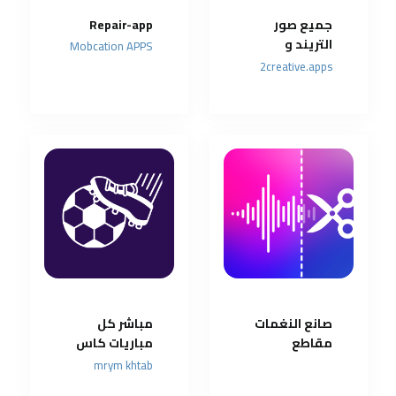
جميع صور
Repair-app
التريند و
Mobcation APPS
البرومت في
2creative.apps
مكان واحد
مجانا
صانع النغمات
مباشر كل
مقاطع
مباريات كاس
موسيقى
العالم
mrym khtab