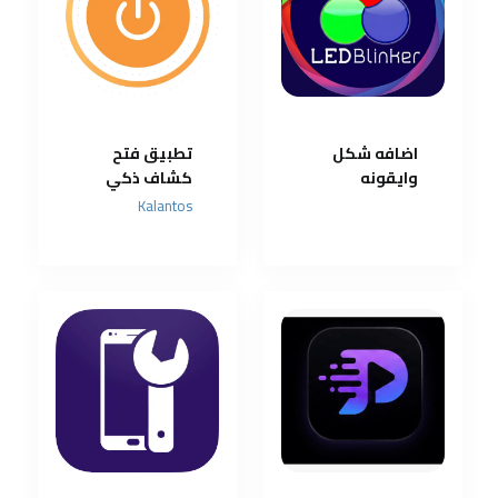
اضافه شكل
تطبيق فتح
وايقونه
كشاف ذكي
الاشعار بشكل
في هاتفك في
Kalantos
التطبيق
ثواني