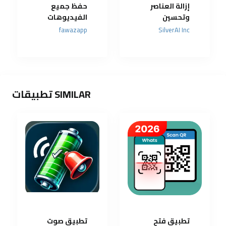
إزالة العناصر
حفظ جميع
وتحسين
الفيديوهات
الجودة بضغطة
من مواقع
fawazapp
SilverAI Inc
واحدة
التواصل
الاجتماعي
SIMILAR تطبيقات
تطبيق فتح
تطبيق صوت