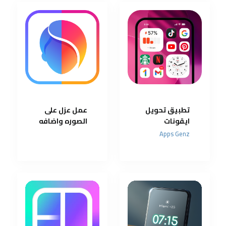
لهاتفك
تطبيق تحويل
عمل عزل على
ايقونات
الصوره واضافه
تليفونات
مميزات كثير
Apps Genz
الاندرويد الى
ايفون