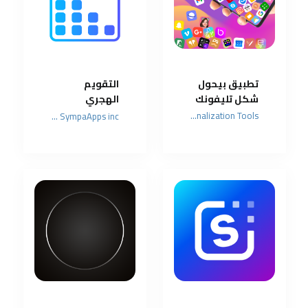
تطبيق بيحول
التقويم
شكل تليفونك
الهجري
والميلادي في
Maxlabs Personalization Tools
Islamic SympaApps inc.
مكان واحد
لإدارة مواعيدك
بسهولة