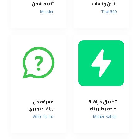
اثنين وتساب
تنبيه شحن
على هاتف
البطارية
Mcoder
360 Tool
واحد
بالكامل
تطبيق مراقبة
معرفه من
صحة بطاريتك
يراقبك ويري
ومعرفة
صورتك في
WProfile Inc
Maher Safadi
استهلاك
الوتساب بدون
الطاقة
علمك
الحقيقي