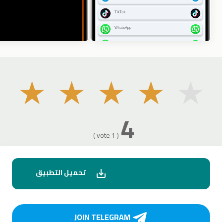
★
★
★
★
★
4
( 1 vote )
تحميل التطبيق
JOIN TELEGRAM