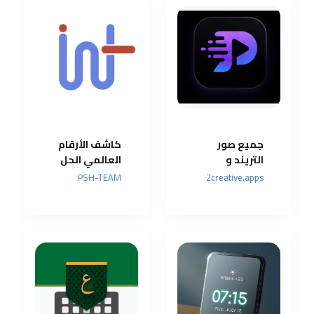
جميع صور
كاشف الأرقام
التريند و
العالمي الحل
البرومت في
الذكي ضد
PSH-TEAM
2creative.apps
مكان واحد
المكالمات
مجانا
المزعجة