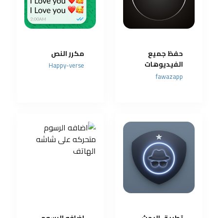
حفظ جميع
مكرر النص
الفيديوهات
Happy-verse
من مواقع
fawazapp
التواصل
الاجتماعي