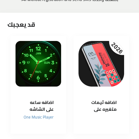
قد يعجبك
اضافه ثيمات
اضافه ساعه
متغيره على
على الشاشه
تليفونك
الرئيسيه
One Music Player
والشاشه
القفل