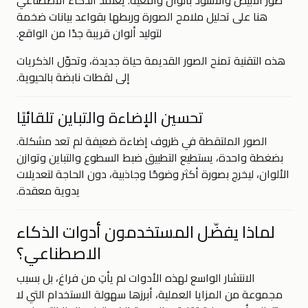
صور الأبيض والأسود بألوان واقعية. يعتمد الذكاء الاصطناعي
هنا على تحليل ملامح الصورة وربطها بقواعد بيانات ضخمة
لتوليد ألوان قريبة جدًا من الواقع.
هذه التقنية تمنح الصور القديمة حياة جديدة، وتحوّل الذكريات
إلى لقطات نابضة بالحيوية.
تحسين الإضاءة والتباين تلقائيًا
الصور الملتقطة في ظروف إضاءة ضعيفة لم تعد مشكلة.
بضغطة واحدة، يستطيع التطبيق ضبط السطوع والتباين وتوازن
الألوان، ليخرج بصورة أكثر وضوحًا وجاذبية، دون الحاجة لتعديلات
يدوية معقدة.
لماذا يفضّل المستخدمون أدوات الذكاء
الاصطناعي؟
الانتشار الواسع لهذه الأدوات لم يأتِ من فراغ، بل بسبب
مجموعة من المزايا العملية، أبرزها سهولة الاستخدام التي لا