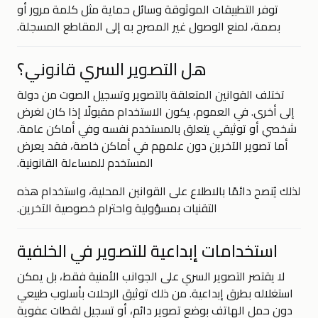
توفر التطبيقات الموثوقة وسائل حماية مثل كلمة مرور أو
بصمة، لمنع الوصول غير المصرح به إلى المقاطع المسجلة.
هل التصوير السري قانوني؟
تختلف القوانين المتعلقة بالتصوير وتسجيل الصوت من دولة
إلى أخرى. في العموم، يكون الاستخدام مقبولًا إذا كان لغرض
شخصي أو توثيقي يتعلق بالمستخدم نفسه وفي أماكن عامة.
أما تصوير الآخرين دون علمهم في أماكن خاصة، فقد يعرض
المستخدم للمساءلة القانونية.
لذلك يُنصح دائمًا بالاطلاع على القوانين المحلية، واستخدام هذه
التقنيات بمسؤولية واحترام خصوصية الآخرين.
استخدامات إبداعية للتصوير في الخلفية
لا يقتصر التصوير السري على الجوانب الأمنية فقط، بل يمكن
استغلاله بطرق إبداعية. من ذلك توثيق الرحلات بأسلوب طبيعي
دون حمل الهاتف بوضع تصوير دائم، أو تسجيل لقطات عفوية