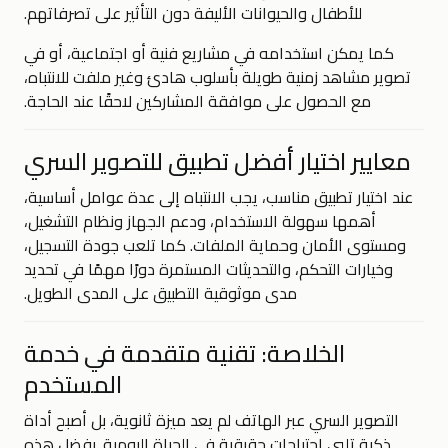
للأطفال والحيوانات الأليفة دون التأثير على تصرفاتهم.
كما يمكن استخدامه في مشاريع فنية أو اجتماعية، أو في
تصوير مشاهد زمنية طويلة بأسلوب هادئ وغير ملفت للانتباه،
مع الحصول على موافقة المشاركين لاحقًا عند الحاجة.
معايير اختيار أفضل تطبيق للتصوير السري
عند اختيار تطبيق مناسب، يجب الانتباه إلى عدة عوامل أساسية،
أهمها سهولة الاستخدام، ودعم الجهاز ونظام التشغيل،
ومستوى الأمان وحماية الملفات. كما تلعب جودة التسجيل،
وخيارات التحكم، والتحديثات المستمرة دورًا مهمًا في تحديد
مدى موثوقية التطبيق على المدى الطويل.
الخلاصة: تقنية متقدمة في خدمة
المستخدم
التصوير السري عبر الهاتف لم يعد ميزة ثانوية، بل أصبح أداة
ذكية تلبي احتياجات حقيقية في الحياة اليومية. بفضل هذه