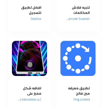
تنبيه فلاش
افضل تطبيق
المكالمات
لتسجيل
والرسائل
المكالمات
Starbox
QR & Barcode Scanner
بشكل تلقائي
تطبيق معرفه
اضافه شكل
مين فاتح
مميز على
شبكه الواي
البصمه
Prometheus Interactive LLC
Fing Limited
فاي ومتصل