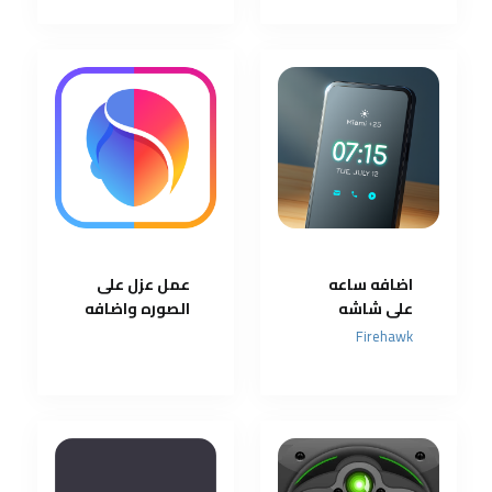
بها
اضافه ساعه
عمل عزل على
على شاشه
الصوره واضافه
القفل واضافه
مميزات كثير
Firehawk
الرقم والاسم