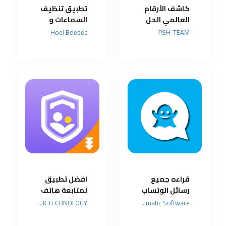
كاشف الأرقام
تطبيق تنظيف
العالمي الحل
السماعات و
الذكي ضد
زيادة الصوت و
Hoel Boedec
PSH-TEAM
المكالمات
تنقيته
المزعجة
قراءه جميع
افضل تطبيق
رسائل الوتساب
لمتابعة هاتف
بدون علامه
اطفالك
HONGKONG FLASHGET NETWORK TECHNOLOGY
Lumatic Software
طرف الاخر