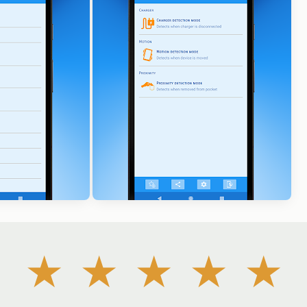
★
★
★
★
★