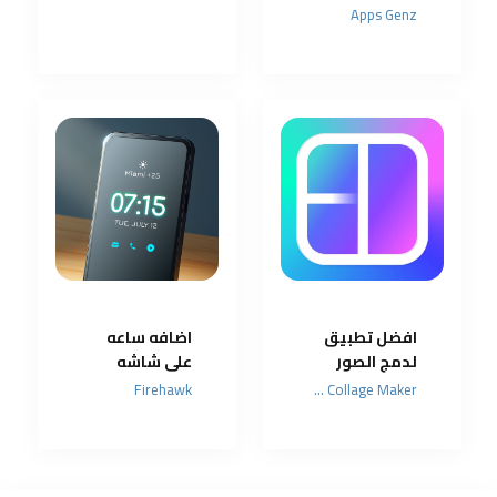
تليفونات
Apps Genz
الاندرويد الى
ايفون
افضل تطبيق
اضافه ساعه
لدمج الصور
على شاشه
باحترافية
القفل واضافه
Firehawk
Photo Editor & Collage Maker
بالذكاء
الرقم والاسم
الاصطناعي