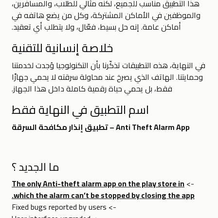
هذا التطبيق مناسب للجميع، لكنه مثالي للطلاب، والمسافرين،
والموظفين في الأماكن المشتركة، وكل من يضع هاتفه في
أماكن عامة. إنه حل بسيط، فعّال، ولا يتطلب أي تعقيد.
خلاصة إنسانية للتقنية
في النهاية، هذه التطبيقات تذكّرنا بأن التكنولوجيا وُجدت لخدمتنا
وحمايتنا. الهاتف الذي يصرخ عند محاولة سرقته لا يحمي جهازًا
فقط، بل يحمي حياة رقمية كاملة داخل هذا الجهاز.
اسم التطبيق في النهاية فقط
Anti Theft Alarm App – تطبيق إنذار مكافحة السرقة
ما الجديد ؟
The only Anti-theft alarm app on the play store in
->
which the alarm can’t be stopped by closing the app.
-> Fixed bugs reported by users