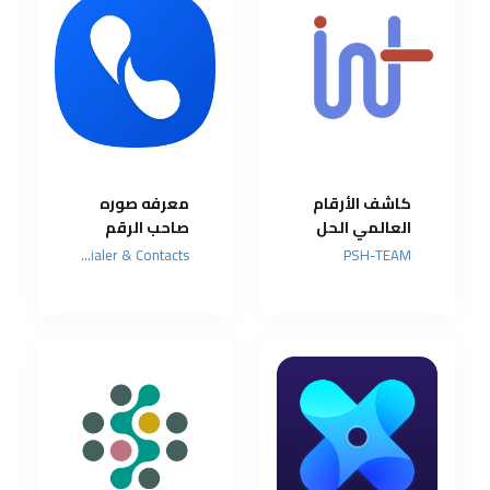
كاشف الأرقام
معرفه صوره
العالمي الحل
صاحب الرقم
الذكي ضد
وجميع
Eyecon Phone Dialer & Contacts
PSH-TEAM
المكالمات
حساباته على
المزعجة
مواقع التواصل
الاجتماعي