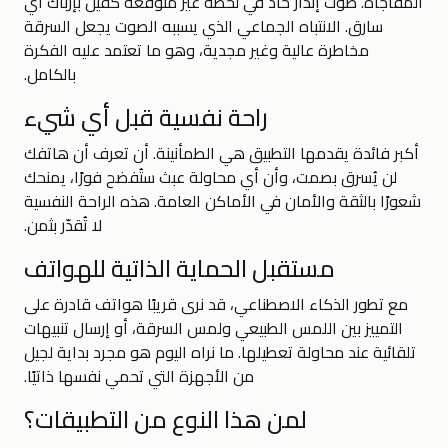
المفاجأة. صوت إنذار حاد في لحظة غير متوقعة كفيل بإرباك أي
سارق. الانتباه الجماعي الذي يسببه الصوت يجعل السرقة
مخاطرة عالية وغير مجدية، وهو ما تعتمد عليه الفكرة
بالكامل.
راحة نفسية قبل أي شيء
أكبر فائدة يقدمها التطبيق هي الطمأنينة. أن تعرف أن هاتفك
لن يُسرق بصمت، وأن أي محاولة عبث ستُفضح فورًا، يمنحك
شعورًا بالثقة والأمان في الأماكن العامة. هذه الراحة النفسية
لا تُقدّر بثمن.
مستقبل الحماية الذاتية للهواتف
مع تطور الذكاء الاصطناعي، قد نرى قريبًا هواتف قادرة على
التمييز بين اللمس الطبيعي ولمس السرقة، أو إرسال تنبيهات
تلقائية عند محاولة تعطيلها. ما نراه اليوم هو مجرد بداية لجيل
من الأجهزة التي تحمي نفسها ذاتيًا.
لمن هذا النوع من التطبيقات؟