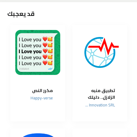
قد يعجبك
تطبيق منبه
مكرر النص
الزلازل.. دليلك
Happy-verse
الشامل
Futura Innovation SRL
لمعرفة الهزات
الأرضية لحظة
بلحظة وحماية
أسرتك