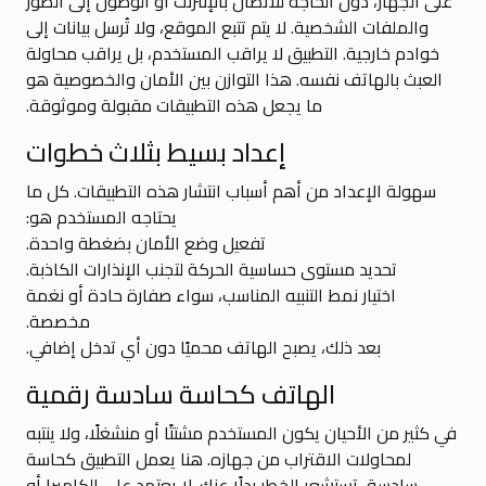
على الجهاز، دون الحاجة للاتصال بالإنترنت أو الوصول إلى الصور
والملفات الشخصية. لا يتم تتبع الموقع، ولا تُرسل بيانات إلى
خوادم خارجية. التطبيق لا يراقب المستخدم، بل يراقب محاولة
العبث بالهاتف نفسه. هذا التوازن بين الأمان والخصوصية هو
ما يجعل هذه التطبيقات مقبولة وموثوقة.
إعداد بسيط بثلاث خطوات
سهولة الإعداد من أهم أسباب انتشار هذه التطبيقات. كل ما
يحتاجه المستخدم هو:
تفعيل وضع الأمان بضغطة واحدة.
تحديد مستوى حساسية الحركة لتجنب الإنذارات الكاذبة.
اختيار نمط التنبيه المناسب، سواء صفارة حادة أو نغمة
مخصصة.
بعد ذلك، يصبح الهاتف محميًا دون أي تدخل إضافي.
الهاتف كحاسة سادسة رقمية
في كثير من الأحيان يكون المستخدم مشتتًا أو منشغلًا، ولا ينتبه
لمحاولات الاقتراب من جهازه. هنا يعمل التطبيق كحاسة
سادسة، تستشعر الخطر بدلًا عنك. لا يعتمد على الكاميرا أو