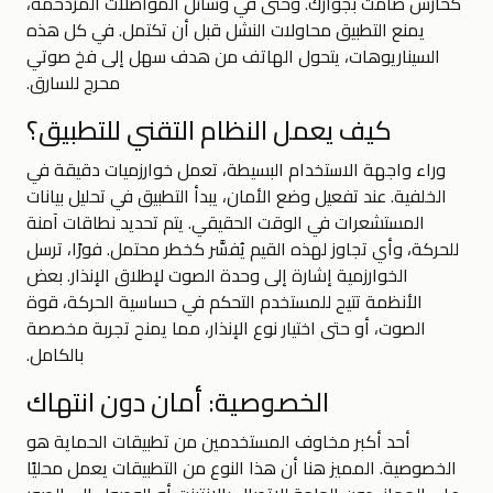
كحارس صامت بجوارك. وحتى في وسائل المواصلات المزدحمة،
يمنع التطبيق محاولات النشل قبل أن تكتمل. في كل هذه
السيناريوهات، يتحول الهاتف من هدف سهل إلى فخ صوتي
محرج للسارق.
كيف يعمل النظام التقني للتطبيق؟
وراء واجهة الاستخدام البسيطة، تعمل خوارزميات دقيقة في
الخلفية. عند تفعيل وضع الأمان، يبدأ التطبيق في تحليل بيانات
المستشعرات في الوقت الحقيقي. يتم تحديد نطاقات آمنة
للحركة، وأي تجاوز لهذه القيم يُفسَّر كخطر محتمل. فورًا، ترسل
الخوارزمية إشارة إلى وحدة الصوت لإطلاق الإنذار. بعض
الأنظمة تتيح للمستخدم التحكم في حساسية الحركة، قوة
الصوت، أو حتى اختيار نوع الإنذار، مما يمنح تجربة مخصصة
بالكامل.
الخصوصية: أمان دون انتهاك
أحد أكبر مخاوف المستخدمين من تطبيقات الحماية هو
الخصوصية. المميز هنا أن هذا النوع من التطبيقات يعمل محليًا